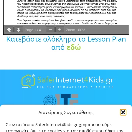
1
4
100%
Page
/
Zoom
Κατεβάστε ολόκληρο τo Lesson Plan
εδώ
από
Διαχείρισης Συγκατάθεσης
Στον ιστότοπο SaferInternet4Kids.gr χρησιμοποιούμε
τεχνολογίες όπως τα cookies για την αποθήκευση ή/και την