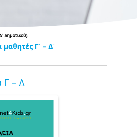
Δ΄ Δημοτικού).
 μαθητές Γ΄ – Δ΄
 Γ – Δ