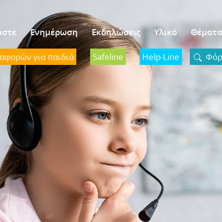
αστε
Ενημέρωση
Εκδηλώσεις
Υλικό
Θέματ
ναφορών για παιδιά
Safeline
Help-Line
Φόρμ