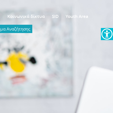
α
Κοινωνικά δίκτυα
SID
Youth Area
α Aναζήτησης