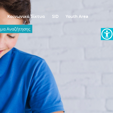
α
Κοινωνικά δίκτυα
SID
Youth Area
α Aναζήτησης