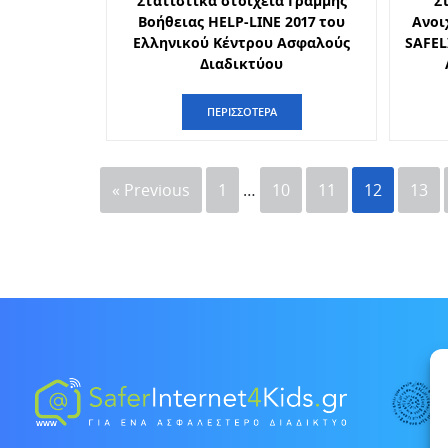
Στατιστικά στοιχεία Γραμμής
Σ
Βοήθειας HELP-LINE 2017 του
Ανοι
Ελληνικού Κέντρου Ασφαλούς
SAFEL
Διαδικτύου
ΠΕΡΙΣΣΟΤΕΡΑ
« Previous
1
…
10
11
12
13