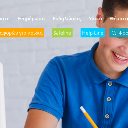
αστε
Ενημέρωση
Εκδηλώσεις
Υλικό
Θέματ
ναφορών για παιδιά
Safeline
Help-Line
Φόρμ