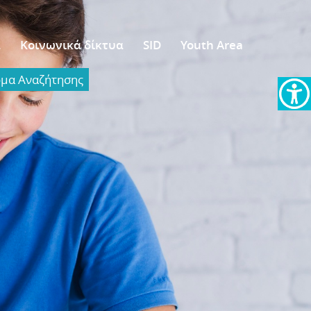
α
Κοινωνικά δίκτυα
SID
Youth Area
α Aναζήτησης