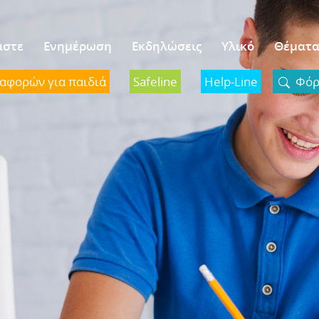
αστε
Ενημέρωση
Εκδηλώσεις
Υλικό
Θέματ
ναφορών για παιδιά
Safeline
Help-Line
Φόρμ