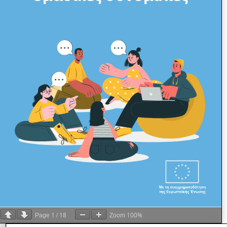
1
18
100%
Page
/
Zoom