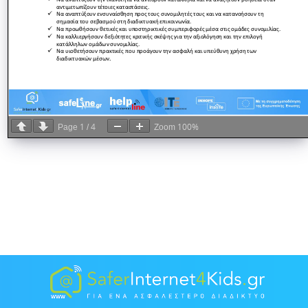
1
4
100%
Page
/
Zoom