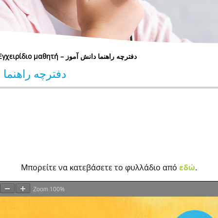
Εγχειρίδιο μαθητή – دفترچه راهنما دانش آموز
 – دفترچه راهنما دانش آموز
Μπορείτε να κατεβάσετε το φυλλάδιο από
εδώ
.
100%
Zoom