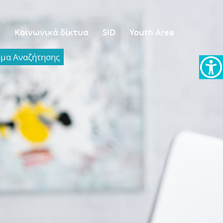
α
Κοινωνικά δίκτυα
SID
Youth Area
α Aναζήτησης