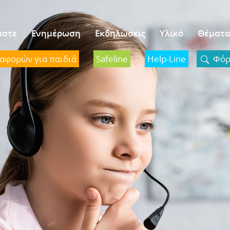
αστε
Ενημέρωση
Εκδηλώσεις
Υλικό
Θέματ
ναφορών για παιδιά
Safeline
Help-Line
Φόρμ