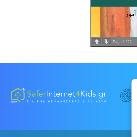
1
22
Page
/