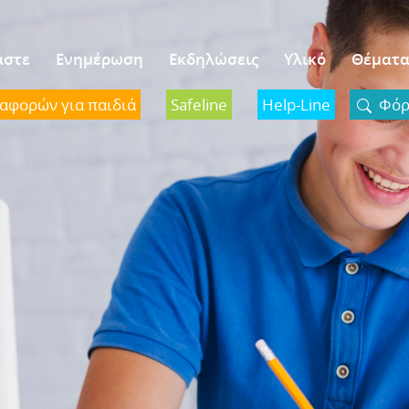
αστε
Ενημέρωση
Εκδηλώσεις
Υλικό
Θέματ
ναφορών για παιδιά
Safeline
Help-Line
Φόρμ