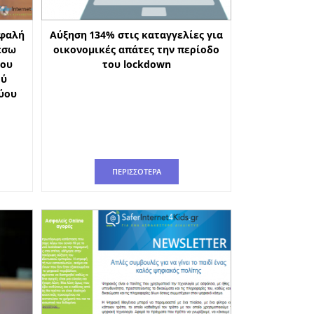
σφαλή
Αύξηση 134% στις καταγγελίες για
έσω
οικονομικές απάτες την περίοδο
του
του lockdown
ού
ύου
ΠΕΡΙΣΣΟΤΕΡΑ