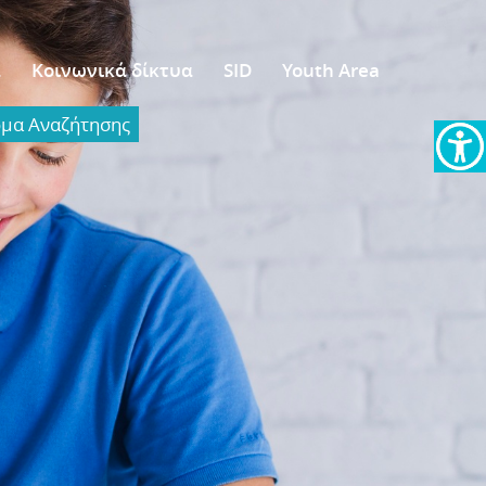
α
Κοινωνικά δίκτυα
SID
Youth Area
α Aναζήτησης