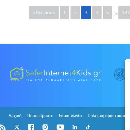
« Previous
1
2
3
4
5
…
147
Αρχική
Ποιοι είμαστε
Επικοινωνία
Πολιτική προστασίας 