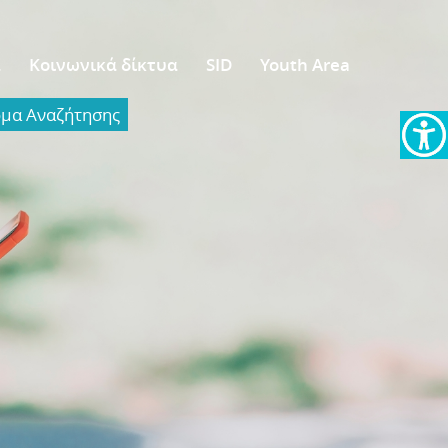
α
Κοινωνικά δίκτυα
SID
Youth Area
α Aναζήτησης