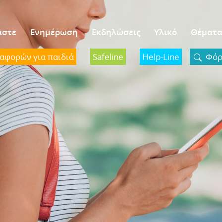
αστε
Ενημέρωση
Εκδηλώσεις
Υλικό
Θέματ
ναφορών για παιδιά
Safeline
Help-Line
Φόρμ