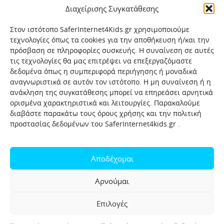
Διαχείρισης Συγκατάθεσης
Στον ιστότοπο SaferInternet4Kids.gr χρησιμοποιούμε
τεχνολογίες όπως τα cookies για την αποθήκευση ή/και την
πρόσβαση σε πληροφορίες συσκευής. Η συναίνεση σε αυτές
τις τεχνολογίες θα μας επιτρέψει να επεξεργαζόμαστε
δεδομένα όπως η συμπεριφορά περιήγησης ή μοναδικά
αναγνωριστικά σε αυτόν τον ιστότοπο. Η μη συναίνεση ή η
ανάκληση της συγκατάθεσης μπορεί να επηρεάσει αρνητικά
ορισμένα χαρακτηριστικά και λειτουργίες. Παρακαλούμε
διαβάστε παρακάτω τους όρους χρήσης και την πολιτική
προστασίας δεδομένων του SaferInternet4kids.gr .
Αρχική
Ποιοι είμαστε
Επικοινωνία
Πολιτική προστασίας δεδομένων
Αποδέχομαι
Πολιτική Προστασίας Παιδιών και Εφήβων
Όροι χρήσης
Αρνούμαι
Χρήσιμοι συνδέσμοι
Help-Line
Safeline
Επιλογές
Σελίδα αναφορών για παιδιά