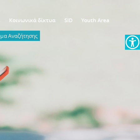
α
Κοινωνικά δίκτυα
SID
Youth Area
α Aναζήτησης