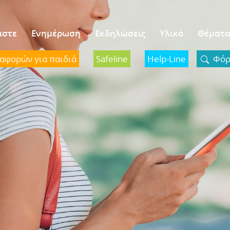
αστε
Ενημέρωση
Εκδηλώσεις
Υλικό
Θέματ
ναφορών για παιδιά
Safeline
Help-Line
Φόρμ