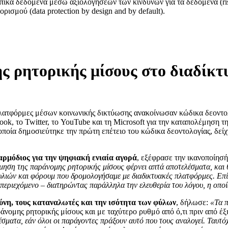
κά δεδομένα μέσω αξιολογήσεων των κινδύνων για τα δεδομένα (risk 
ισμού (data protection by design and by default).
ς ρητορικής μίσους στο διαδίκτ
πλατφόρμες μέσων κοινωνικής δικτύωσης ανακοίνωσαν κώδικα δεοντολ
ok, το Twitter, το YouTube και τη Microsoft για την καταπολέμηση 
ποία δημοσιεύτηκε την πρώτη επέτειο του κώδικα δεοντολογίας, δείχν
ρμόδιος για την ψηφιακή ενιαία αγορά
, εξέφρασε την ικανοποίησ
έμηση της παράνομης ρητορικής μίσους φέρνει απτά αποτελέσματα, και θ
ών και φόρουμ που δρομολογήσαμε με διαδικτυακές πλατφόρμες. Επίσης
περιεχόμενο – διατηρώντας παράλληλα την ελευθερία του λόγου, η οποί
σύνη, τους καταναλωτές και την ισότητα των φύλων
, δήλωσε:
«Τα π
νομης ρητορικής μίσους και με ταχύτερο ρυθμό από ό,τι πριν από έξι
έσματα, εάν όλοι οι παράγοντες πράξουν αυτό που τους αναλογεί. Ταυτό