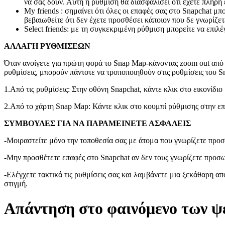
να σας δουν. Αυτή η ρύθμιση θα διασφαλίσει ότι έχετε πλήρη 
My friends : σημαίνει ότι όλες οι επαφές σας στο Snapchat μ
βεβαιωθείτε ότι δεν έχετε προσθέσει κάποιον που δε γνωρίζε
Select friends: με τη συγκεκριμένη ρύθμιση μπορείτε να επιλέ
ΑΛΛΑΓΗ ΡΥΘΜΙΣΕΩΝ
Όταν ανοίγετε για πρώτη φορά το Snap Map-κάνοντας zoom out από 
ρυθμίσεις, μπορούν πάντοτε να τροποποιηθούν στις ρυθμίσεις του Sn
1.Από τις ρυθμίσεις: Στην οθόνη Snapchat, κάντε κλικ στο εικονίδιο
2.Από το χάρτη Snap Μap: Κάντε κλικ στο κουμπί ρύθμισης στην επά
ΣΥΜΒΟΥΛΕΣ ΓΙΑ ΝΑ ΠΑΡΑΜΕΙΝΕΤΕ ΑΣΦΑΛΕΙΣ
-Μοιραστείτε μόνο την τοποθεσία σας με άτομα που γνωρίζετε προσ
-Μην προσθέτετε επαφές στο Snapchat αν δεν τους γνωρίζετε προσ
-Ελέγχετε τακτικά τις ρυθμίσεις σας και λαμβάνετε μια ξεκάθαρη α
στιγμή.
Απάντηση στο φαινόμενο των ψε