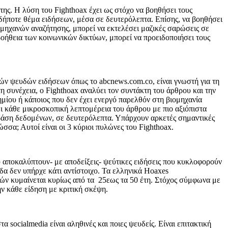
της. Η λύση του Fighthoax έχει ως στόχο να βοηθήσει τους
δήποτε θέμα ειδήσεων, μέσα σε δευτερόλεπτα. Επίσης, να βοηθήσει
 μηχανών αναζήτησης, μπορεί να εκτελέσει μαζικές σαρώσεις σε
οήθεια των κοινωνικών δικτύων, μπορεί να προειδοποιήσει τους
λλών ψευδών ειδήσεων όπως το abcnews.com.co, είναι γνωστή για τη
η συνέχεια, ο Fighthoax αναλύει τον συντάκτη του άρθρου και την
ημίου ή κάποιος που δεν έχει ενεργό παρελθόν στη βιομηχανία
ει κάθε μικροσκοπική λεπτομέρεια του άρθρου με πιο αξιόπιστα
α βάση δεδομένων, σε δευτερόλεπτα. Υπάρχουν αρκετές σημαντικές
σσα; Αυτοί είναι οι 3 κύριοι πυλώνες του Fighthoax.
υ αποκαλύπτουν- με αποδείξεις- ψεύτικες ειδήσεις που κυκλοφορούν
α δεν υπήρχε κάτι αντίστοιχο. Τα ελληνικά Hoaxes
στών κυμαίνεται κυρίως από τα 25εως τα 50 έτη. Στόχος σύμφωνα με
ην κάθε είδηση με κριτική σκέψη.
α socialmedia είναι αληθινές και ποιες ψευδείς. Είναι επιτακτική