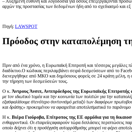
– Αυξημένη ευθύνη και λογοδοσία για όσους επεξεργάζονται προσωπι
αρχών της προστασίας των δεδομένων ήδη από το σχεδιασμό και εξ ορ
Πηγή:
LAWSPOT
Πρόοδος στην καταπολέμηση τη
Πριν από ένα χρόνο, η Ευρωπαϊκή Επιτροπή και τέσσερις μεγάλες 
διαδίκτυο.Ο κώδικας περιλαμβάνει σειρά δεσμεύσεων από το Facebo
διενεργήθηκε από ΜΚΟ και δημόσιους φορείς σε 24 κράτη μέλη, η ο
την τήρηση των δεσμεύσεών τους.
Ο κ.
Άντρους Άνσιπ
, Αντιπρόεδρος της Ευρωπαϊκής Επιτροπής α
με τον ιδιωτικό τομέα και την κοινωνία των πολιτών για την καταπολ
εξασφαλίσουμε στενότερο συντονισμό μεταξύ των διαφόρων πρωτοβουλι
και δράσης» προκειμένου να αφαιρείται αποτελεσματικά το παράνομο 
Η κ.
Βιέρα Γιούροβα
, Επίτροπος της ΕΕ αρμόδια για τη δικαιο
ενθαρρυντικά. Οι εταιρείες
αφαιρούν τώρα διπλάσιες περιπτώσεις παρά
οποίο δείχνει ότι η προσέγγιση αυτορρύθμισης μπορεί να φέρει αποτελ