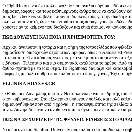
Ο FightHoax είναι ένα πολυεργαλείο που αναλύει άρθρα ειδήσεων κα
δημοσιογράφους και τους καθημερινούς ανθρώπους να αναλύουν και 
τους fact checkers να βελτιώσουν τη δουλειά τους για την σωστή κ
ολόκληρο τον ιστό, ώστε να εντοπίσει τους παραγωγούς ψευδών ειδ
χρήστες αν το κείμενο που διαβάζουν και είναι έτοιμοι να κοινοποιήσ
ΠΩΣ ΔΟΥΛΕΥΕΙ ΚΑΙ ΠΟΙΑ Η ΧΡΗΣΙΜΟΤΗΤΑ ΤΟΥ;
Αρχικά, αναλύεται η ιστορία και η φήμη της ιστοσελίδας που φιλοξ
δημοσίευση διαδοχικών αξιόπιστων άρθρων όπως ο Assosiated Press 
ιστορία του. Είναι κάποιος γνωστός με ένα έμπιστο παρελθόν σε αξ
ειδήσεων; Τελευταίο και πιο σημαντικό, αναλύεται το άρθρο. Από τ
άρθρα σχετικά με το ίδιο θέμα. Το Fighthoax διαβάζει και καταλαβ
διαφορές με άλλα άρθρα που καλύπτουν το ίδιο γεγονός; Έχει το άρθ
ELLINIKA HOAXES.GR
Ο Θοδωρής Δανιηλίδης από την Θεσσαλονίκη είναι ο ιδρυτής του el
στον κυβερνοχώρο. Στο εξωτερικό υπάρχουν πολλές και πολύ καλά ο
δημιουργήθηκαν πριν από 4 χρόνια , η επισκεψιμότητα της σελίδας 
τον κ. Δανιηλίδη είναι να αναδυκνείεται ο όγκος των ψεύτικων ειδήσ
ΠΩΣ ΝΑ ΞΕΧΩΡΙΖΕΤΕ ΤΙΣ ΨΕΥΔΕΙΣ ΕΙΔΗΣΕΙΣ ΣΤΟ ΔΙΑ
Νέα έρευνα του Stanford University αποκαλύπτει ότι παιδιά και έφηβ