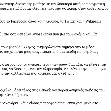
οινωνικής δικτύωσης μετέτρεψε την διασπορά αυτή σε πραγματική
ές φορές, μεταδίδονται πλέον με ταχύτητα αστραπής στον κυβερνοχώρο
ο το Facebook, όπως και η Google, το Twitter και η Wikipedia
ατα ενώ δεν είναι λίγοι εκείνοι που βλέπουν ακόμη και μία
πό τους μισούς Έλληνες ενημερώνονται σήμερα από τα μέσα
στο διαχωρισμό μιας πραγματικής από μια ψευδή είδηση, όπως
στόχους του, να αναλύει πέραν των όσων διαβάζει, να ελέγχει την
σωπα, να διασταυρώνει την πληροφορία, να ελέγχει την ημερομηνία
από την καλλιέργεια της κριτικής μας σκέψης…
ξεί να βάλει τέλος στις ψευδείς και παραπλανητικές ειδήσεις που
ητικών ειδήσεων.
 “σκανάρει” κάθε είδους πληροφορία που είναι γραμμένη στο