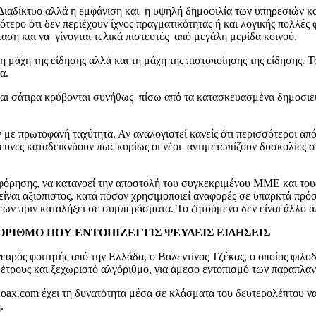
Διαδίκτυο αλλά η εμφάνιση και η υψηλή δημοφιλία των υπηρεσιών κ
ινότερο ότι δεν περιέχουν ίχνος πραγματικότητας ή και λογικής πολλ
ση και να γίνονται τελικά πιστευτές από μεγάλη μερίδα κοινού.
άχη της είδησης αλλά και τη μάχη της πιστοποίησης της είδησης. Τόσ
α.
αι σάτιρα κρύβονται συνήθως πίσω από τα κατασκευασμένα δημοσιεύμ
 με πρωτοφανή ταχύτητα. Αν αναλογιστεί κανείς ότι περισσότεροι α
ρευνες καταδεικνύουν πως κυρίως οι νέοι αντιμετωπίζουν δυσκολίες 
οφόρησης, να κατανοεί την αποστολή του συγκεκριμένου ΜΜΕ και τους 
 είναι αξιόπιστος, κατά πόσον χρησιμοποιεί αναφορές σε υπαρκτά πρό
ήσεων πριν καταλήξει σε συμπεράσματα. Το ζητούμενο δεν είναι άλλο 
ΡΙΘΜΟ ΠΟΥ ΕΝΤΟΠΙΖΕΙ ΤΙΣ ΨΕΥΔΕΙΣ ΕΙΔΗΣΕΙΣ
εαρός φοιτητής από την Ελλάδα, ο Βαλεντίνος Τζέκας, ο οποίος φιλοδο
έτρους και ξεχωριστό αλγόριθμο, για άμεσο εντοπισμό των παραπλαν
oax.com έχει τη δυνατότητα μέσα σε κλάσματα του δευτερολέπτου να
.