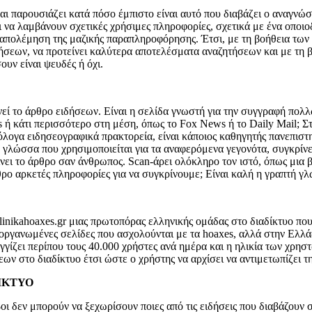
ι παρουσιάζει κατά πόσο έμπιστο είναι αυτό που διαβάζει ο αναγνώσ
να λαμβάνουν σχετικές χρήσιμες πληροφορίες, σχετικά με ένα οποιο
αταπολέμηση της μαζικής παραπληροφόρησης. Έτσι, με τη βοήθεια των
ήσεων, να προτείνει καλύτερα αποτελέσματα αναζητήσεων και με τη β
ουν είναι ψευδές ή όχι.
ενεί το άρθρο ειδήσεων. Είναι η σελίδα γνωστή για την συγγραφή πο
ή κάτι περισσότερο στη μέση, όπως το Fox News ή το Daily Mail; Στ
ιόλογα ειδησεογραφικά πρακτορεία, είναι κάποιος καθηγητής πανεπιστ
η γλώσσα που χρησιμοποιείται για τα αναφερόμενα γεγονότα, συγκρίν
αίνει το άρθρο σαν άνθρωπος. Scan-άρει ολόκληρο τον ιστό, όπως μι
ρο αρκετές πληροφορίες για να συγκρίνουμε; Είναι καλή η γραπτή γλώ
linikahoaxes.gr μιας πρωτοπόρας ελληνικής ομάδας στο διαδίκτυο πο
ργανωμένες σελίδες που ασχολούνται με τα hoaxes, αλλά στην Ελλάδ
αγγίζει περίπου τους 40.000 χρήστες ανά ημέρα και η ηλικία των χρη
εων στο διαδίκτυο έτσι ώστε ο χρήστης να αρχίσει να αντιμετωπίζει τ
ΔΙΚΤΥΟ
οι δεν μπορούν να ξεχωρίσουν ποιες από τις ειδήσεις που διαβάζουν στ