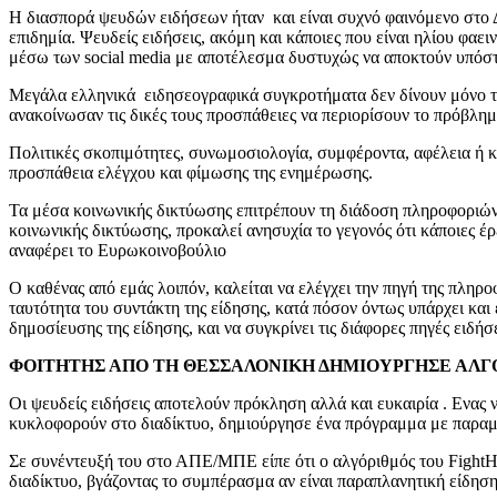
Η διασπορά ψευδών ειδήσεων ήταν και είναι συχνό φαινόμενο στο 
επιδημία. Ψευδείς ειδήσεις, ακόμη και κάποιες που είναι ηλίου φαε
μέσω των social media με αποτέλεσμα δυστυχώς να αποκτούν υπόστα
Μεγάλα ελληνικά ειδησεογραφικά συγκροτήματα δεν δίνουν μόνο τη μ
ανακοίνωσαν τις δικές τους προσπάθειες να περιορίσουν το πρόβλημ
Πολιτικές σκοπιμότητες, συνωμοσιολογία, συμφέροντα, αφέλεια ή κ
προσπάθεια ελέγχου και φίμωσης της ενημέρωσης.
Τα μέσα κοινωνικής δικτύωσης επιτρέπουν τη διάδοση πληροφοριών
κοινωνικής δικτύωσης, προκαλεί ανησυχία το γεγονός ότι κάποιες έ
αναφέρει το Ευρωκοινοβούλιο
Ο καθένας από εμάς λοιπόν, καλείται να ελέγχει την πηγή της πληρ
ταυτότητα του συντάκτη της είδησης, κατά πόσον όντως υπάρχει και
δημοσίευσης της είδησης, και να συγκρίνει τις διάφορες πηγές ειδ
ΦΟΙΤΗΤΗΣ ΑΠΟ ΤΗ ΘΕΣΣΑΛΟΝΙΚΗ ΔΗΜΙΟΥΡΓΗΣΕ ΑΛΓΟ
Οι ψευδείς ειδήσεις αποτελούν πρόκληση αλλά και ευκαιρία . Ενας ν
κυκλοφορούν στο διαδίκτυο, δημιούργησε ένα πρόγραμμα με παραμ
Σε συνέντευξή του στο ΑΠΕ/ΜΠΕ είπε ότι ο αλγόριθμός του FightH
διαδίκτυο, βγάζοντας το συμπέρασμα αν είναι παραπλανητική είδηση