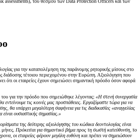
assessments), του θεσμού των Data Protection Officers και των
υο
ογίας για την καταπολέμηση της παράνομης ρητορικής μίσους στο
της διάδοσης τέτοιου περιεχομένου στην Ευρώπη. Αξιολόγηση που
ει ότι οι εταιρείες έχουν σημειώσει σημαντική πρόοδο όσον αφορά
ή του για την πρόοδο που σημειώθηκε λέγοντας:
«Η στενή συνεργασία
α εντείνουμε τις κοινές μας προσπάθειες. Εργαζόμαστε τώρα για να
, θα υπάρχει μεγαλύτερη σαφήνεια για τις διαδικασίες «αναγγελίας
α είναι ουσιαστικής σημασίας.»
ορίσματα της δεύτερης αξιολόγησης του κώδικα δεοντολογίας είναι
 μήνες.
Πρόκειται για σημαντικό βήμα προς τη σωστή κατεύθυνση, το
χρονα, οι εταιρείες φέρουν μεγάλη ευθύνη και πρέπει να σημειώσουν