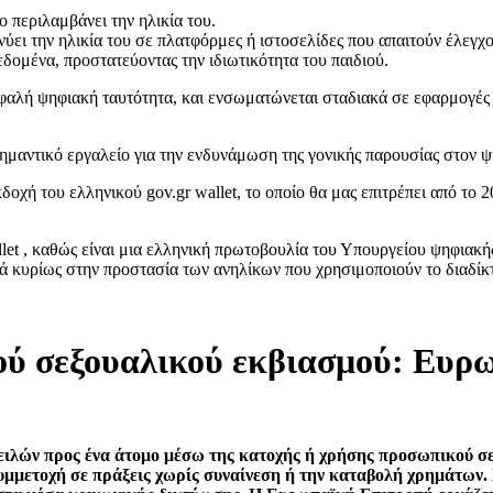
ο περιλαμβάνει την ηλικία του.
νύει την ηλικία του σε πλατφόρμες ή ιστοσελίδες που απαιτούν έλεγχο
δομένα, προστατεύοντας την ιδιωτικότητα του παιδιού.
σφαλή ψηφιακή ταυτότητα, και ενσωματώνεται σταδιακά σε εφαρμογές 
σημαντικό εργαλείο για την ενδυνάμωση της γονικής παρουσίας στον 
κδοχή του ελληνικού gov.gr wallet, το οποίο θα μας επιτρέπει από το
Wallet , καθώς είναι μια ελληνική πρωτοβουλία του Υπουργείου ψηφια
ά κυρίως στην προστασία των ανηλίκων που χρησιμοποιούν το διαδίκ
ύ σεξουαλικού εκβιασμού: Ευρωπ
ιλών προς ένα άτομο μέσω της κατοχής ή χρήσης προσωπικού σεξ
 συμμετοχή σε πράξεις χωρίς συναίνεση ή την καταβολή χρημάτων