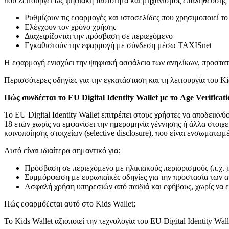
που λειτουργεί ως ψηφιακή ταυτότητα και μηχανισμός επαλήθευσης ηλ
Ρυθμίζουν τις εφαρμογές και ιστοσελίδες που χρησιμοποιεί το
Ελέγχουν τον χρόνο χρήσης
Διαχειρίζονται την πρόσβαση σε περιεχόμενο
Εγκαθιστούν την εφαρμογή με σύνδεση μέσω TAXISnet
Η εφαρμογή ενισχύει την ψηφιακή ασφάλεια των ανηλίκων, προστατε
Περισσότερες οδηγίες για την εγκατάσταση και τη λειτουργία του Ki
Πώς
συνδέεται
το
EU Digital Identity Wallet
με
το
Age Verificati
Το EU Digital Identity Wallet επιτρέπει στους χρήστες να αποδεικν
18 ετών χωρίς να εμφανίσει την ημερομηνία γέννησης ή άλλα στοιχεί
κοινοποίησης στοιχείων (selective disclosure), που είναι ενσωματωμέ
Αυτό είναι ιδιαίτερα σημαντικό για:
Πρόσβαση σε περιεχόμενο με ηλικιακούς περιορισμούς (π.χ. ga
Συμμόρφωση με ευρωπαϊκές οδηγίες για την προστασία των α
Ασφαλή χρήση υπηρεσιών από παιδιά και εφήβους, χωρίς να εκτ
Πώς εφαρμόζεται αυτό στο Kids Wallet;
Το Kids Wallet αξιοποιεί την τεχνολογία του EU Digital Identity W