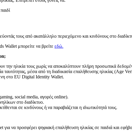
ικίας. Επιτρέπει στους γονείς να:
 παιδί
ύοντάς τους από ακατάλληλο περιεχόμενο και κινδύνους στο διαδίκτ
ds Wallet μπορείτε να βρείτε
εδώ.
on;
ύουν την ηλικία τους χωρίς να αποκαλύπτουν πλήρη προσωπικά δεδομένα
α ταυτότητας, μέσα από τη διαδικασία επαλήθευσης ηλικίας (Age Verif
νη στο EU Digital Identity Wallet.
ming, social media, αγορές online).
νηλίκων στο διαδίκτυο.
ίθενται σε κινδύνους ή να παραβιάζεται η ιδιωτικότητά τους.
allet για να προσφέρει ψηφιακή επαλήθευση ηλικίας σε παιδιά και εφή