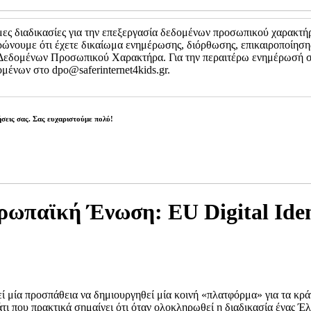
μες διαδικασίες για την επεξεργασία δεδομένων προσωπικού χαρακτή
ώνουμε ότι έχετε δικαίωμα ενημέρωσης, διόρθωσης, επικαιροποίησης
Δεδομένων Προσωπικού Χαρακτήρα. Για την περαιτέρω ενημέρωσή σα
ένων στο dpo@saferinternet4kids.gr.
σεις σας. Σας ευχαριστούμε πολύ!
παϊκή Ένωση: EU Digital Identi
λεί μία προσπάθεια να δημιουργηθεί μία κοινή «πλατφόρμα» για τα 
τι που πρακτικά σημαίνει ότι όταν ολοκληρωθεί η διαδικασία ένας Έλ