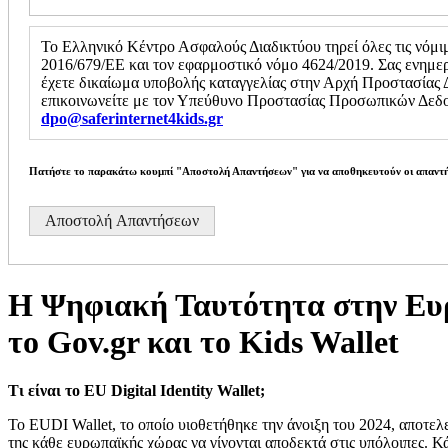
Το Ελληνικό Κέντρο Ασφαλούς Διαδικτύου τηρεί όλες τις νόμι
2016/679/ΕΕ και τον εφαρμοστικό νόμο 4624/2019. Σας ενημερ
έχετε δικαίωμα υποβολής καταγγελίας στην Αρχή Προστασίας 
επικοινωνείτε με τον Υπεύθυνο Προστασίας Προσωπικών Δεδομ
dpo@saferinternet4kids.gr
Πατήστε το παρακάτω κουμπί
"Αποστολή Απαντήσεων"
για να αποθηκευτούν οι απαντή
Η Ψηφιακή Ταυτότητα στην Ευρω
το Gov.gr και το Kids Wallet
Τι
είναι
το
EU Digital Identity Wallet;
Το EUDI Wallet, το οποίο υιοθετήθηκε την άνοιξη του 2024, αποτε
της κάθε ευρωπαϊκής χώρας να γίνονται αποδεκτά στις υπόλοιπες. Κά