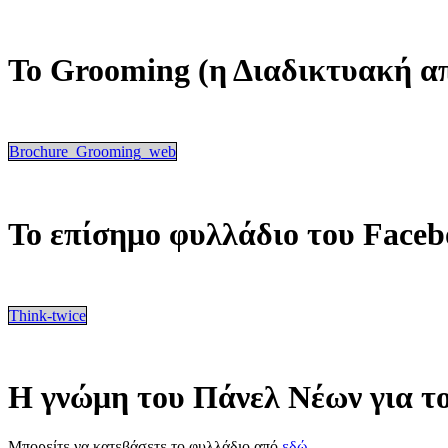
Το Grooming (η Διαδικτυακή α
Brochure_Grooming_web
Το επίσημο φυλλάδιο του Faceb
Think-twice
Η γνώμη του Πάνελ Νέων για το
Μπορείτε να κατεβάσετε το φυλλάδιο από
εδώ
.